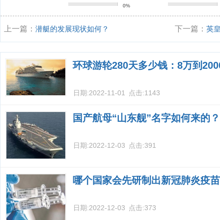
0%
上一篇：
潜艇的发展现状如何？
下一篇：
英
环球游轮280天多少钱：8万到20
日期:
2022-11-01
点击:
1143
国产航母“山东舰”名字如何来的？
日期:
2022-12-03
点击:
391
哪个国家会先研制出新冠肺炎疫苗
日期:
2022-12-03
点击:
373