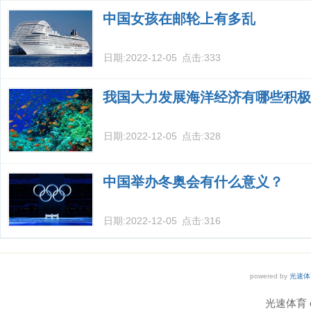
中国女孩在邮轮上有多乱
日期:
2022-12-05
点击:
333
我国大力发展海洋经济有哪些积极
日期:
2022-12-05
点击:
328
中国举办冬奥会有什么意义？
日期:
2022-12-05
点击:
316
powered by
光速体
光速体育 co