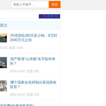
搜索
光速体育
门图文
环球游轮280天多少钱：8万到
2000万元之间
点击:
-11-01
1143
国产航母“山东舰”名字如何来
的？
点击:
2022-12-03
391
哪个国家会先研制出新冠肺炎
疫苗？
点击:
2022-12-03
373
游轮费(外滩游艇票价)