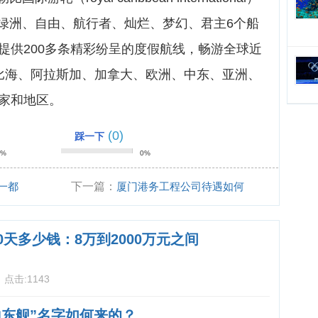
绿洲、自由、航行者、灿烂、梦幻、君主6个船
提供200多条精彩纷呈的度假航线，畅游全球近
勒比海、阿拉斯加、加拿大、欧洲、中东、亚洲、
国家和地区。
(0)
踩一下
0%
0%
一都
下一篇：
厦门港务工程公司待遇如何
0天多少钱：8万到2000万元之间
1
点击:
1143
山东舰”名字如何来的？