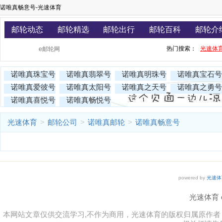
诺唯真畅意号-光速体育
邮轮动态
邮轮精选
邮轮出行
邮轮百科
邮轮介
热门搜索：
光速体
诺唯真珠宝号
诺唯真翡翠号
诺唯真明珠号
诺唯真宝石号
诺唯真爱彼号
诺唯真太阳号
诺唯真之天号
诺唯真之勇号
诺唯真喜悦号
诺唯真畅悦号
光速体育
>
邮轮公司
>
诺唯真邮轮
>
诺唯真畅意号
powered by
光速体
光速体育 co
本网站文章仅供交流学习,不作为商用，光速体育的版权归属原作