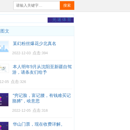
搜索
光速体育
门图文
某幻粉丝爆花少北真名
点击:
2022-12-03
394
本人明年9月从沈阳至新疆自驾
游，请条友们给予
点击:
-12-05
326
“穷记脸，富记腰，有钱难买记
胳膊”，啥意思
点击:
2022-12-05
316
华山门票，现在收费详解。