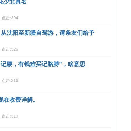
花少北真名
3
点击:
394
月从沈阳至新疆自驾游，请条友们给予
5
点击:
326
富记腰，有钱难买记胳膊”，啥意思
5
点击:
316
现在收费详解。
5
点击:
310