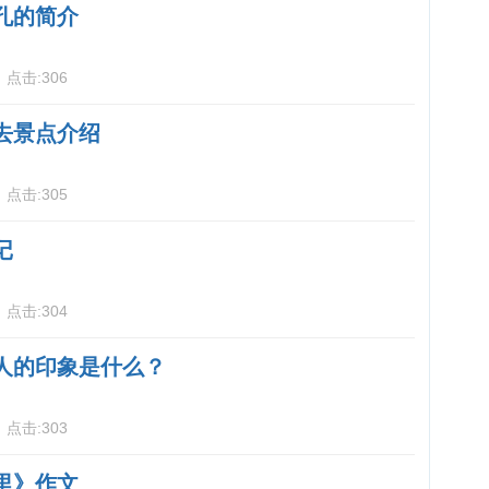
孔的简介
6
点击:
306
去景点介绍
6
点击:
305
记
6
点击:
304
人的印象是什么？
7
点击:
303
里》作文