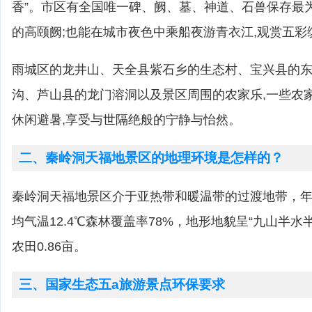
香”。市区有全国唯一碑、阙、墓、神道、石兽保存最
的高颐阙;也能在城市夜色中乘船夜游青衣江,观赏五彩
雨城区的龙井山、天全县紫石乡的生态村、宝兴县的
沟、芦山县的龙门溶洞以及景区周围的农家乐,一些农
休闲避暑,享受与世隔绝般的宁静与怡然。
二、秦岭洞天福地景区的地理环境是怎样的？
秦岭洞天福地景区介于亚热带和暖温带的过渡地带，年均
均气温12.4℃森林覆盖率78%，地形地貌呈“九山半水
农田0.86亩。
三、国家生态五a旅游景点环保要求