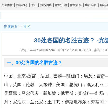
|
|
|
|
|
|
|
光速体育
旅游动态
景区
旅游酒店
邮轮介绍
邮轮百科
出行准备
精选
光速体育
>
景区
30处各国的名胜古迹？ -光
来源：www.eyoulun.com 时间：2022-10-06 11:31 点击
一、30处各国的名胜古迹？
中国：北京-故宫；法国：巴黎—凯旋门；埃及：吉萨
山；英国：伦敦—大笨钟；美国：总统山；澳大利亚
吴哥窟；马尔代夫；新加坡；俄罗斯：莫斯科—红场
丹；尼泊尔：兰比尼；土耳其：伊斯坦布尔；梵蒂冈