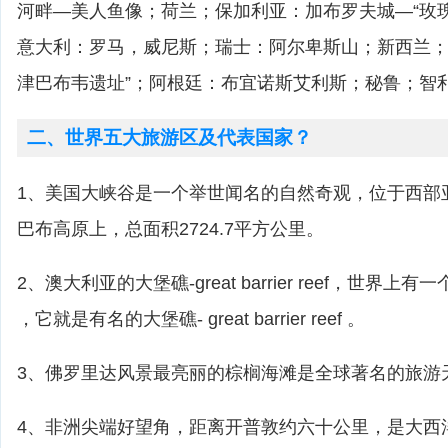
河畔—美人鱼像；荷兰；保加利亚：加布罗夫城—“玫
意大利：罗马，威尼斯；瑞士：阿尔卑斯山；新西兰；
津巴布韦遗址”；阿根廷：布宜诺斯艾利斯；秘鲁；智
二、世界五大旅游区及代表国家？
1、美国大峡谷是一个举世闻名的自然奇观，位于西部
巴布高原上，总面积2724.7平方公里。
2、澳大利亚的大堡礁-great barrier reef，世界
，它就是有名的大堡礁- great barrier reef 。
3、佛罗里达风景最亮丽的棕榈海滩是全球著名的旅游
4、非洲尖端好望角，距离开普敦约六十公里，是大西