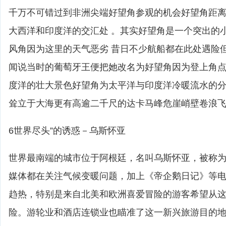
千万不可错过到非洲尖端好望角参观的机会好望角距离
大西洋和印度洋的交汇处 。其实好望角是一个突出的
风角因为这里的天气恶劣 昔日不少航船都在此处遇险
闻说当时的葡萄牙王便把她改名为好望角因为登上角
度洋的壮大景色好望角为太平洋与印度洋冷暖流水的分
耸立于大海更有高逾二千尺的达卡马峰危崖峭壁卷浪
6世界尽头”的诱惑－乌斯怀亚
世界最南端的城市位于阿根廷，名叫乌斯怀亚，被称为
媒体都在关注气候变暖问题，加上《帝企鹅日记》等
趋热，特别是来自北美和欧洲喜爱冒险的游客希望从
险。游轮业和酒店连锁业也瞄准了这一新兴旅游目的