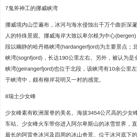
7鬼斧神工的挪威峡湾
挪威境内山峦遍布，冰河与海水侵蚀出千万个曲折深
人的特殊景观。挪威海岸大致以卑尔根为中心(berge
段以幽静的哈丹格峡湾(hardangerfjord)为主要景
峡湾(sognfjord)，长达190公里左右。另外，被认
峡湾(geirangerfjord)也位于北段，该峡湾有10余
于峡湾中，颇有柳岸花明又一村的感觉。
8瑞士少女峰
少女峰素有欧洲屋脊的美名。海拔3454公尺高的少女
车站。少女峰火车带你进入阿尔卑斯山的冰雪世界，
最长的阿雷奇冰河及四周的冰山奇景。位于冰河底下