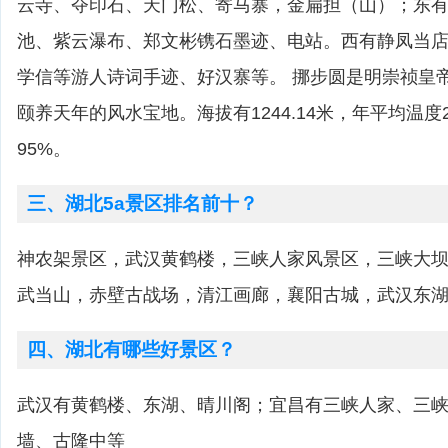
云寺、夺印石、天门松、寄马寨，金扁担（山）；东
池、紫云瀑布、郑文彬镌石墨迹、电站。西有静凤当
学信等游人诗词手迹、好汉寨等。 挪步圆是明崇祯皇
颐养天年的风水宝地。海拔有1244.14米，年平均温度
95%。
三、湖北5a景区排名前十？
神农架景区，武汉黄鹤楼，三峡人家风景区，三峡大
武当山，赤壁古战场，清江画廊，襄阳古城，武汉东
四、湖北有哪些好景区？
武汉有黄鹤楼、东湖、晴川阁；宜昌有三峡人家、三
墙、古隆中等