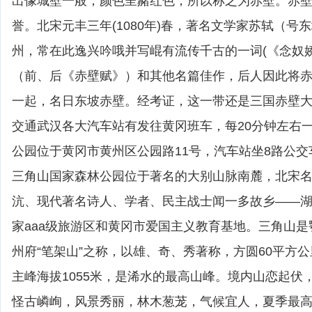
出像城壁一般，颜色呈赭红色，所以称之为赤壁。赤壁
誉。北宋元丰三年(1080年)春，著名文学家苏轼（号
州，常在此逸兴吟哦并写崐有流传千古的一词(《念奴娇
（前、后《赤壁赋》）和其他名篇佳作，后人因此将
一起，名日东坡赤壁。经考证，这一带还是三国赤壁大
交通武汉各大汽车站有发往黄冈班车，每20分钟左右
公园位于黄冈市黄州区公园路11号，汽车站坐8路公
三角山国家森林公园位于著名的大别山脉南麓，北宋
沆、现代著名诗人、学者、民主战士闻一多故乡——
家aaa级旅游区和黄冈市爱国主义教育基地。三角山
州府“笔架山”之称，以雄、奇、秀著称，方圆60平方公
主峰海拔1055米，是浠水的最高山峰。境内山恋起伏
怪古嶙峋，风景秀丽，林木葱茏，气候宜人，夏季最高气