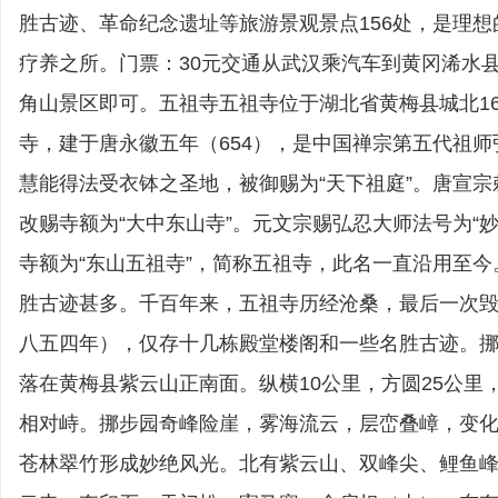
胜古迹、革命纪念遗址等旅游景观景点156处，是理
疗养之所。门票：30元交通从武汉乘汽车到黄冈浠水
角山景区即可。五祖寺五祖寺位于湖北省黄梅县城北1
寺，建于唐永徽五年（654），是中国禅宗第五代祖
慧能得法受衣钵之圣地，被御赐为“天下祖庭”。唐宣
改赐寺额为“大中东山寺”。元文宗赐弘忍大师法号为“
寺额为“东山五祖寺”，简称五祖寺，此名一直沿用至
胜古迹甚多。千百年来，五祖寺历经沧桑，最后一次
八五四年），仅存十几栋殿堂楼阁和一些名胜古迹。
落在黄梅县紫云山正南面。纵横10公里，方圆25公里
相对峙。挪步园奇峰险崖，雾海流云，层峦叠嶂，变
苍林翠竹形成妙绝风光。北有紫云山、双峰尖、鲤鱼