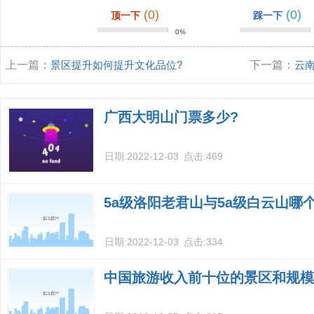
(0)
(0)
顶一下
踩一下
0%
上一篇：
景区提升如何提升文化品位?
下一篇：
云
广西大明山门票多少?
日期:
2022-12-03
点击:
469
5a级洛阳老君山与5a级白云山哪
日期:
2022-12-03
点击:
334
中国旅游收入前十位的景区和规模