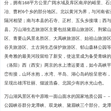
分，拥有168平方公里广阔水域及库区南岸的峪里、
冶、曹村6个乡的部分地区。北以黄河为界，与河南省
隔河相望；南与本县的石寺、正村、五头乡接壤；西
县。万山湖生态旅游区主要包括黛眉山旅游区、荆紫
区、青要山风景名胜区、大禹峡旅游区、始祖山旅游
谷关旅游区、土古洞生态保护旅游区、郁山森林公园等
美奇雅的最美河段留给了新安，使这里成为备受青睐
（洛阳）西（西安）两京的水上漕运要道，如今高峡
峦衔接，山环水抱，水湾、半岛、湖心岛屿纷呈密布
呈现出雄浑壮丽、烟波浩淼、北国少有的水光山色。
万山湖风景区有中原唯一面山面水的国家地质公园－
公园峡谷群分龙潭峡、双龙峡、黛眉峡三个部分。龙