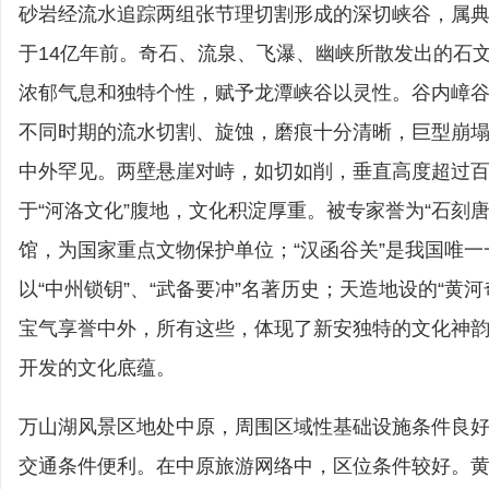
砂岩经流水追踪两组张节理切割形成的深切峡谷，属
于14亿年前。奇石、流泉、飞瀑、幽峡所散发出的石
浓郁气息和独特个性，赋予龙潭峡谷以灵性。谷内嶂
不同时期的流水切割、旋蚀，磨痕十分清晰，巨型崩
中外罕见。两壁悬崖对峙，如切如削，垂直高度超过
于“河洛文化”腹地，文化积淀厚重。被专家誉为“石刻
馆，为国家重点文物保护单位；“汉函谷关”是我国唯
以“中州锁钥”、“武备要冲”名著历史；天造地设的“黄
宝气享誉中外，所有这些，体现了新安独特的文化神
开发的文化底蕴。
万山湖风景区地处中原，周围区域性基础设施条件良
交通条件便利。在中原旅游网络中，区位条件较好。