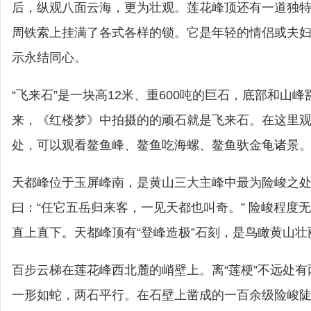
后，纵观八面云海，更为壮观。莲花峰顶还有一道独
周铁索上挂满了各式各样的锁。它是年轻的情侣或夫
示永结同心。
“飞来石”是一块高12米、重600吨的巨石，底部和山
来，《红楼梦》中拍摄的的顽石就是飞来石。在这里
处，可以观看鳌鱼峰、鳌鱼吃海螺、鳌鱼驮金龟诸景
天都峰位于玉屏峰南，是黄山三大主峰中最为险峻之处，
曰：“任它五岳归来客，一见天都也叫奇。” 险峻程度
直上直下。天都峰顶有“登峰造极”石刻，是鸟瞰黄山
百步云梯在莲花峰西北麓的峭壁上。离“莲梗”不远处
一形如蛇，两石平行。在石壁上凿成的一百余级险峻