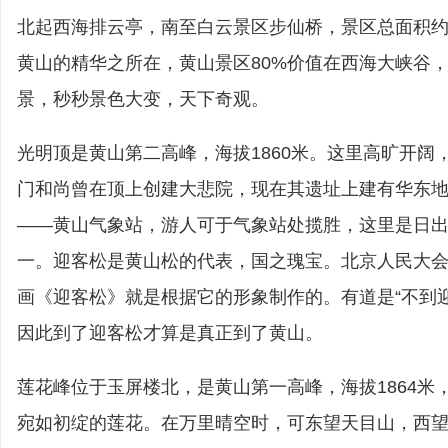
北起西海排云亭，南至白云景区步仙桥，景区总面积约1
黄山的精华之所在，黄山景区80%价值在西海大峡谷
景，秒秒景色大变，天下奇观。
光明顶是黄山第二高峰，海拔1860米。这里高旷开阔
门和尚曾在顶上创建大悲院，现在其遗址上建有华东
——黄山气象站，游人可于气象站处揽胜，这里是日
一。迎客松是黄山松的代表，国之瑰宝。北京人民大
画《迎客松》就是根据它的形象制作的。有道是“不到
因此到了迎客松才算是真正到了黄山。
莲花峰位于玉屏楼北，是黄山第一高峰，海拔1864米
宛如初绽的莲花。在万里晴空时，可东望天目山，西