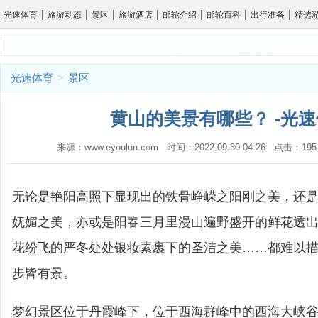
|
|
|
|
|
|
|
光速体育
旅游动态
景区
旅游酒店
邮轮介绍
邮轮百科
出行准备
精选
光速体育
>
景区
黄山的美景有哪些？ -光
来源：www.eyoulun.com 时间：2022-09-30 04:26 点击
无论是艳阳高照下显现出的铁骨峥嵘之阳刚之美，还
妩媚之美，亦或是阳春三月里漫山遍野盛开的鲜花透
花纷飞的严冬处处银妆素裹下的圣洁之美……都难以描
步皆有景。
梦幻景区位于丹霞峰下，位于西海群峰中的西海大峡