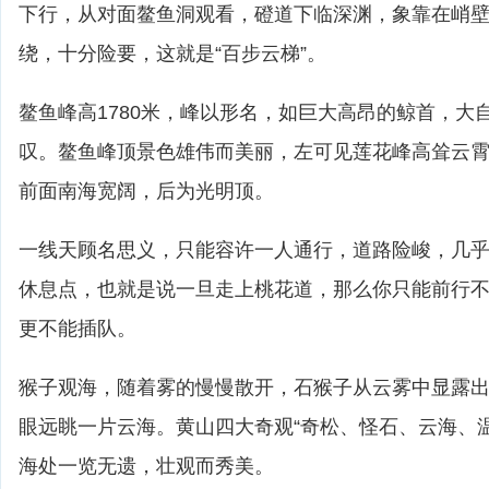
下行，从对面鳌鱼洞观看，磴道下临深渊，象靠在峭
绕，十分险要，这就是“百步云梯”。
鳌鱼峰高1780米，峰以形名，如巨大高昂的鲸首，大
叹。鳌鱼峰顶景色雄伟而美丽，左可见莲花峰高耸云
前面南海宽阔，后为光明顶。
一线天顾名思义，只能容许一人通行，道路险峻，几乎都
休息点，也就是说一旦走上桃花道，那么你只能前行
更不能插队。
猴子观海，随着雾的慢慢散开，石猴子从云雾中显露
眼远眺一片云海。黄山四大奇观“奇松、怪石、云海、
海处一览无遗，壮观而秀美。