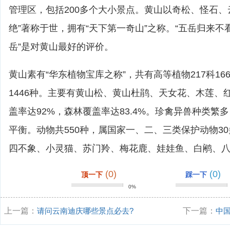
管理区，包括200多个大小景点。黄山以奇松、怪石、
绝”著称于世，拥有“天下第一奇山”之称。“五岳归来
岳”是对黄山最好的评价。
黄山素有“华东植物宝库之称”，共有高等植物217科16
1446种。主要有黄山松、黄山杜鹃、天女花、木莲、
盖率达92%，森林覆盖率达83.4%。珍禽异兽种类繁
平衡。动物共550种，属国家一、二、三类保护动物3
四不象、小灵猫、苏门羚、梅花鹿、娃娃鱼、白鹇、
(0)
(0)
顶一下
踩一下
0%
上一篇：
请问云南迪庆哪些景点必去?
下一篇：
中