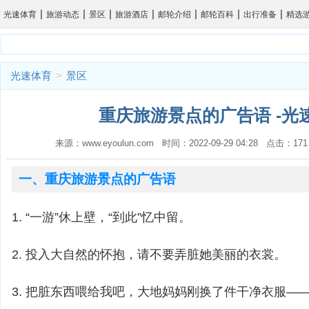
|
|
|
|
|
|
|
光速体育
旅游动态
景区
旅游酒店
邮轮介绍
邮轮百科
出行准备
精选
光速体育
>
景区
重庆旅游景点的广告语 -光
来源：www.eyoulun.com 时间：2022-09-29 04:28 点击
一、重庆旅游景点的广告语
1. “一游”休上壁，“到此”忆中留。
2. 投入大自然的怀抱，请不要弄脏她美丽的衣裳。
3. 把脏东西喂给我吧，大地妈妈刚换了件干净衣服—