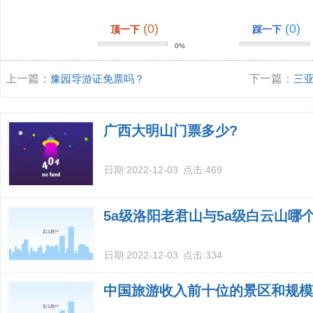
(0)
(0)
顶一下
踩一下
0%
上一篇：
豫园导游证免票吗？
下一篇：
三
广西大明山门票多少?
日期:
2022-12-03
点击:
469
5a级洛阳老君山与5a级白云山哪
日期:
2022-12-03
点击:
334
中国旅游收入前十位的景区和规模