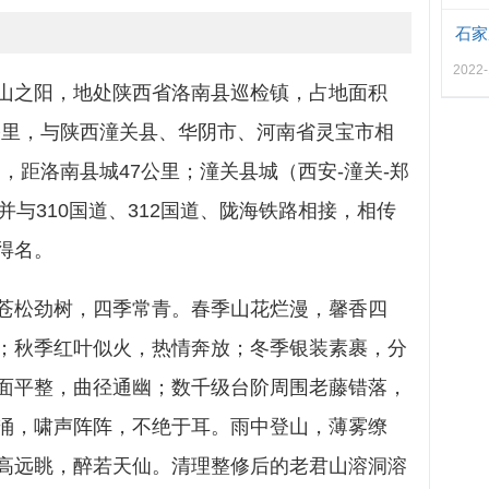
石家
2022
山之阳，地处陕西省洛南县巡检镇，占地面积
方公里，与陕西潼关县、华阴市、河南省灵宝市相
，距洛南县城47公里；潼关县城（西安-潼关-郑
并与310国道、312国道、陇海铁路相接，相传
得名。
苍松劲树，四季常青。春季山花烂漫，馨香四
；秋季红叶似火，热情奔放；冬季银装素裹，分
面平整，曲径通幽；数千级台阶周围老藤错落，
涌，啸声阵阵，不绝于耳。雨中登山，薄雾缭
高远眺，醉若天仙。清理整修后的老君山溶洞溶