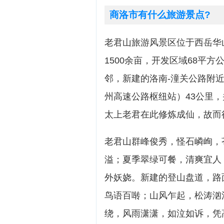
商洛市有什么旅游景点?
老君山旅游风景区位于西岳华
1500余亩，开发区域68平
邻，新建的洛南-潼关公路附近
州高速公路枢纽站）43公里，
太上老君在此修炼成仙，故而
老君山群峰俊秀，怪石嶙峋，
溢；夏季翠绿可餐，清爽宜人
外妖娆。新建的登山盘道，路
鸟语百啭；山风乍起，松涛汹
绕，风雨潇潇，如泣如诉，凭