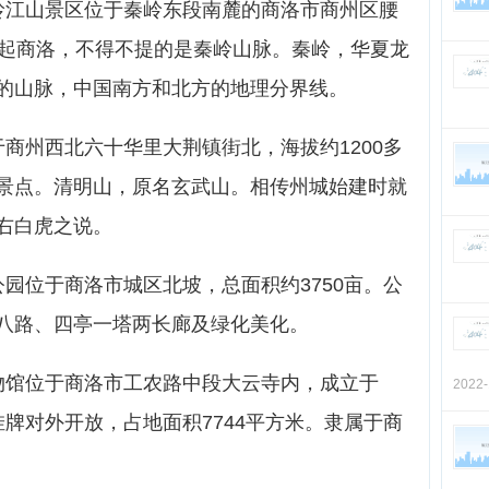
岭江山景区位于秦岭东段南麓的商洛市商州区腰
说起商洛，不得不提的是秦岭山脉。秦岭，华夏龙
的山脉，中国南方和北方的地理分界线。
商州西北六十华里大荆镇街北，海拔约1200多
景点。清明山，原名玄武山。相传州城始建时就
右白虎之说。
园位于商洛市城区北坡，总面积约3750亩。公
八路、四亭一塔两长廊及绿化美化。
物馆位于商洛市工农路中段大云寺内，成立于
2022
正式挂牌对外开放，占地面积7744平方米。隶属于商