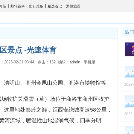
|
|
|
|
介绍
邮轮百科
出行准备
精选游记
游轮旅游
热
区景点 -光速体育
：2023-02-21 03:44 点击：132 编辑：admin
手机版
、清明山、商州金凤山公园、商洛市博物馆等。
2022
雪场牧护关滑雪（草）场位于商洛市商州区牧护
。这里地处秦岭之巅，距西安绕城高速58公里，
2022
属黄河流域，暖温性山地湿润气候，四季分明。