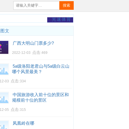
搜索
光速体育
门图文
广西大明山门票多少?
点击:
2022-12-03
469
5a级洛阳老君山与5a级白云山
哪个风景最美？
点击:
-12-03
334
中国旅游收入前十位的景区和
规模前十位的景区
点击:
-12-05
315
凤凰岭在哪