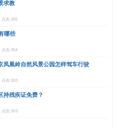
景求教
6
点击:
305
有哪些
6
点击:
304
京凤凰岭自然风景公园怎样驾车行驶
6
点击:
303
区持残疾证免费？
6
点击:
303