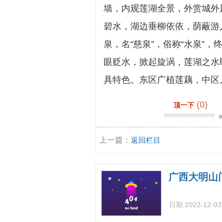
墙，内观莲湖全景，外赏城外
碧水，湖边垂柳依依，荫蔽游
泉，名“慈泉”，俗称“水泉”
眼贬水，掀起旋涡，莲湖之水
具特色。东区广植莲藕，中区
(0)
顶一下
上一篇：
返回栏目
广西大明山
日期:
2022-12-0