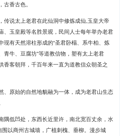
，古香古色。
，传说太上老君在此仙洞中修炼成仙,玉皇大帝
庙、玉皇殿等名胜景观，民间人士每年举办老君
中现有天然溶柱形成的“圣君卧榻、系牛柏、炼
、青牛、豆腐坊”等道教信物，塑有太上老君
供香客朝拜，千百年来一直为道教信众朝圣之
然、原始的自然地貌融为一体，成为老君山生态
。
南隅低凹处，东西长近里许，南北宽百丈余，水
、南围以商州古城墙，广植刺槐、垂柳。漫步城