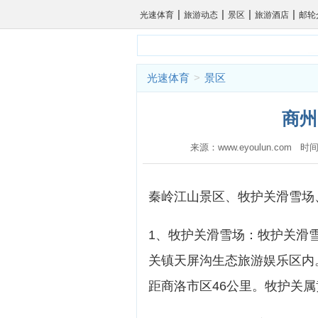
|
|
|
|
光速体育
旅游动态
景区
旅游酒店
邮轮
光速体育
>
景区
商州
来源：www.eyoulun.com 时间
秦岭江山景区、牧护关滑雪场
1、牧护关滑雪场：牧护关滑
关镇天屏沟生态旅游娱乐区内
距商洛市区46公里。牧护关