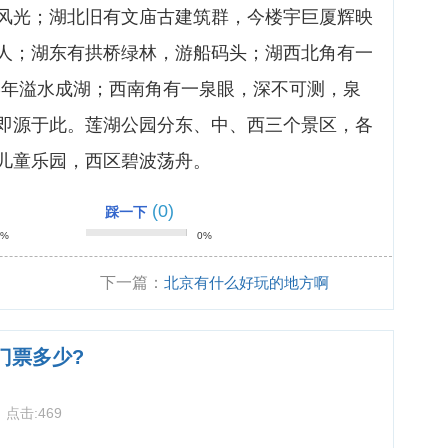
风光；湖北旧有文庙古建筑群，今楼宇巨厦辉映
人；湖东有拱桥绿林，游船码头；湖西北角有一
，终年溢水成湖；西南角有一泉眼，深不可测，泉
即源于此。莲湖公园分东、中、西三个景区，各
儿童乐园，西区碧波荡舟。
(0)
踩一下
0%
0%
下一篇：
北京有什么好玩的地方啊
门票多少?
3
点击:
469