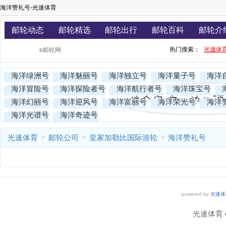
海洋赞礼号-光速体育
邮轮动态
邮轮精选
邮轮出行
邮轮百科
邮轮介
热门搜索：
光速体
海洋绿洲号
海洋魅丽号
海洋独立号
海洋量子号
海洋
海洋冒险号
海洋探险者号
海洋航行者号
海洋珠宝号
海洋幻丽号
海洋迎风号
海洋富丽号
海洋荣光号
海洋
海洋光谱号
海洋奇迹号
光速体育
>
邮轮公司
>
皇家加勒比国际游轮
>
海洋赞礼号
powered by
光速体
光速体育 co