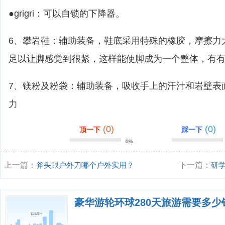
●grigri：可以自锁的下降器。
6、攀岩鞋：辅助装备，鞋底采用特殊的橡胶，摩擦力
足以让脚感觉到很紧，这样能使脚成为一个整体，有
7、镁粉及粉袋：辅助装备，吸收手上的汗汁和岩壁表
力
(0)
(0)
顶一下
踩一下
0%
上一篇：
斧头跟户外刀哪个户外实用？
下一篇：
研
豪华游轮环球280天旅游需要多少