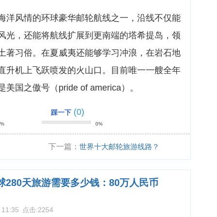
海洋风情的环球豪华邮轮航线之一，沿线不仅能
风光，还能将航线扩展到更南端的塔希提岛，领
土著习俗。在夏威夷还能够学习冲浪，在岩石地
直升机上飞跃喷发的火山口。目前唯一一艘全年
傲号（pride of america）。
(0)
踩一下
0%
0%
下一篇：
世界十大邮轮旅游线路？
球280天旅游需要多少钱：80万人民币
 11:35
点击:
2254