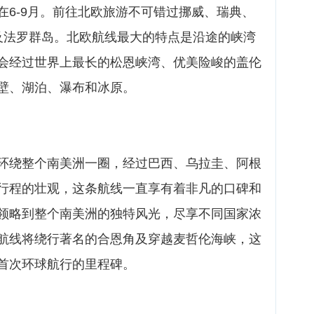
在6-9月。前往北欧旅游不可错过挪威、瑞典、
及法罗群岛。北欧航线最大的特点是沿途的峡湾
会经过世界上最长的松恩峡湾、优美险峻的盖伦
壁、湖泊、瀑布和冰原。
环绕整个南美洲一圈，经过巴西、乌拉圭、阿根
行程的壮观，这条航线一直享有着非凡的口碑和
领略到整个南美洲的独特风光，尽享不同国家浓
航线将绕行著名的合恩角及穿越麦哲伦海峡，这
首次环球航行的里程碑。