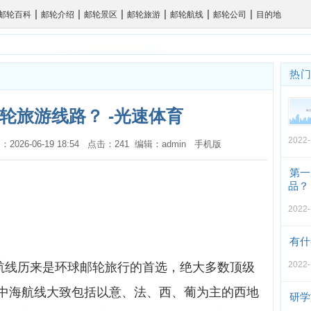
|
|
|
|
|
|
邮轮百科
邮轮介绍
邮轮景区
邮轮旅游
邮轮航线
邮轮公司
目的地
热
轮旅游线路？ -光速体育
2022-
：2026-06-19 18:54 点击：241 编辑：admin
手机版
第一
品？
2022-
有什
2022-
海航线历来是环球邮轮旅行的首选，绝大多数顶级
中海航线大致包括以意、法、西、葡为主的西地
研学