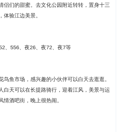
情侣们的甜蜜。去文化公园附近转转，置身十三
，体验江边美景。
552、556、夜26、夜72、夜7等
花鸟鱼市场，感兴趣的小伙伴可以白天去逛逛。
人白天可以在长提路骑行，迎着江风，美景与运
风情酒吧街，晚上很热闹。