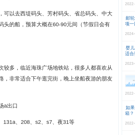
2022-
，可以去西堤码头、芳村码头、省总码头、中大
邮轮
项一
头的船，预算大概在60-90元间（节假日会有
2024-
婴儿
适合
2023-
次较多，临近海珠广场地铁站，很多人都喜欢从
路，非常适合下午逛完街，晚上坐船夜游的朋友
2022-
场a出口
如果
箱？
131a、208、s2、s7、夜31等
2022-