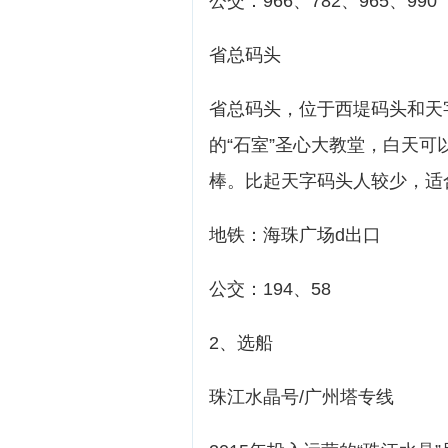
公交：966、782、965、990
省总码头
省总码头，位于西堤码头和天
的“石室”圣心大教堂，白天
棒。比起天字码头人较少，适
地铁：海珠广场d出口
公交：194、58
2、选船
珠江水晶号/广州塔专线