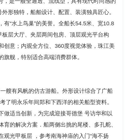
晶”号，是一艘全通透、流线型，具有现代时尚感的
”号外形独特，船舶设计、配置、装潢独具匠心。
“水上鸟巢”的美誉。全船长54.5米、宽10.8
主甲板层大厅、夹层两间包房、顶层观光平台构
和创意；内观全方位、360度视觉体验，珠江美
的旗舰，特别适合高端消费群体。
第一艘有风帆的仿古游船。外形设计综合了广船
参考了明永乐年间郑和下西洋的相关船型资料。
下做适当创新，为完成迎接哥德堡 号访华和以
体育的解决方案．船两侧出挑的尾楼、多孔舵、
在观光甲板层 ，参考南海神庙的入门“海不扬