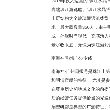
2015年投入运营的“珠江水
高端珠江游览船。“珠江水晶
上层结构为全玻璃通透流线型，有
米，最大载客量350人，由
成，外观时尚现代，充满活力
景尽收眼底，无愧为珠江游船
南海神号/海心沙专线
南海神·广州日报号是珠江上
和明清官船的特征 ，尤其是
在尊重历史和地域文化的前提
后的经营任务提供恰当的光速
扇型帆都是典型的广船特征。