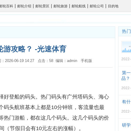
|
|
|
|
|
|
邮轮百科
邮轮介绍
邮轮景区
邮轮旅游
邮轮航线
邮轮公司
目的地
热
轮游攻略？ -光速体育
2022-
间：2026-06-19 14:27 点击：58 编辑：admin
手机版
第一
品？
2022-
择好登船的码头。热门码头有广州塔码头、海心
有什
个码头航班基本上都是10分钟班，客流量也最
2022-
等热门游船，都在这几个码头。这几个码头的价
研学
0元间（节假日会有10元左右的涨幅）。