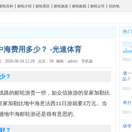
|
|
|
|
|
|
邮轮百科
邮轮介绍
邮轮景区
邮轮旅游
邮轮航线
邮轮公司
目的地
热
海费用多少？ -光速体育
2022-
间：2026-06-19 11:29 点击：59 编辑：admin
手机版
第一
少？
品？
2022-
线路的邮轮游贵一些，如众信旅游的皇家加勒比
有什
的皇家加勒比地中海意法西11日游就要3万元。当
2022-
趟地中海邮轮游还是很有意思的。
研学
好？