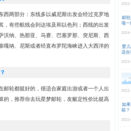
2022-
东西两部分：东线多以威尼斯出发会经过克罗地
邮轮
项一
其，有些航线会到达埃及和以色列；西线的出发
2024-
萨沃纳、热那亚、马赛、巴塞罗那、突尼斯、西
靠嘎纳、尼斯或者经直布罗陀海峡进入大西洋的
婴儿
适合
2023-
？
在邮轮都挺好的，很适合家庭出游或者一个人出
2022-
算的，推荐你去玩星梦邮轮，友艇定性价比挺高
如果
箱？
2022-