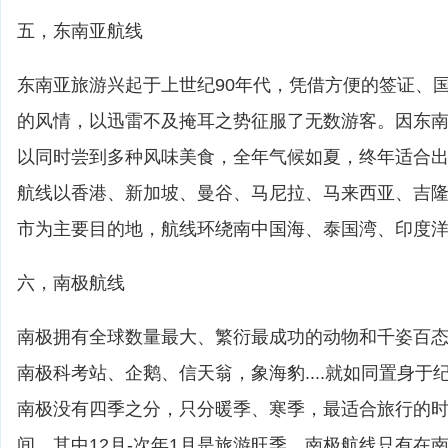
五，东南亚航线
东南亚旅游兴起于上世纪90年代，凭借方便的签证、
的风情，以迅雷不及掩耳之势征服了无数游客。因东
以同时尝到多种风味美食，全年气候如夏，终年适合
航线以香港、新加坡、曼谷、马尼拉、马来西亚、吉
市为主要目的地，航线环绕南中国海、泰国湾、印度
六，南极航线
南极拥有全球数量最大、繁衍最成功的动物和千姿百
南极科考站、企鹅、信天翁，象海豹....就如同置身
南极没有四季之分，只分暖季、寒季，最适合旅行的时间
间。其中12月-次年1月是旅游旺季。南极航线只有在南