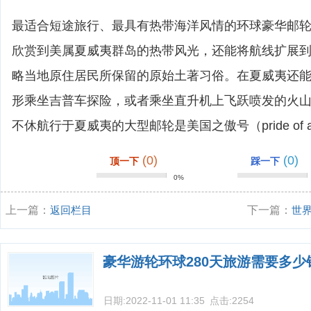
最适合短途旅行、最具有热带海洋风情的环球豪华邮
欣赏到美属夏威夷群岛的热带风光，还能将航线扩展
略当地原住居民所保留的原始土著习俗。在夏威夷还
形乘坐吉普车探险，或者乘坐直升机上飞跃喷发的火
不休航行于夏威夷的大型邮轮是美国之傲号（pride of am
(0)
(0)
顶一下
踩一下
0%
上一篇：
返回栏目
下一篇：
世
豪华游轮环球280天旅游需要多少
日期:
2022-11-01 11:35
点击:
2254