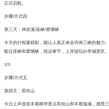
正式启航。
步骤/方式四
第三天：神农溪/巫峡/瞿塘峡
今天的行程最精彩，能让人真正体会诗画三峡的魅力
船过巫峡和瞿塘峡，抵达奉节，上岸游玩白帝城景区
1/3
步骤/方式五
第四天：双桂山
今日上岸游览丰都精华景点双桂山和丰都鬼城，感受