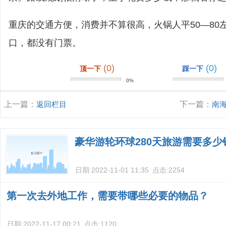
重庆的交通方便，消费并不算很高，火锅人平50―80
口，都没有门票。
(0)
(0)
顶一下
踩一下
0%
上一篇：
返回栏目
下一篇：
南
豪华游轮环球280天旅游需要多少
日期:
2022-11-01 11:35
点击:
2254
第一次去外地工作，需要带哪些必要的物品？
日期:
2022-11-17 00:21
点击:
1120