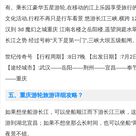
有。乘长江豪华五星游轮,在移动的江上乐园享受旅行
文化活动,行程不再只是行车看景 悠游长江三峡,横跨 12
汉到 3d 魔幻之城重庆 江南名楼之岳阳楼,遥望洞庭水
长江之势 经过号称“天下是第一门”,三峡大坝五级船闸
世纪传奇号 【行程周期】:8日7晚 【出发日期】:7月2日
【途经城市】:武汉——岳阳——荆州——宜昌——奉
——重庆
五、重庆游轮旅游详细攻略？
如果想坐船游长江，可以坐船顺江而下游长江三峡，这
游到湖北宜昌；如果不想坐那么长时间，也可以坐船“
夜景不错。