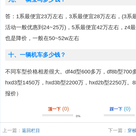
答：1系最便宜23万左右，3系最便宜28万左右，(3
活动一般优惠到24~25万)，5系最便宜42万左右，z
也是降价，一般在50~52w左右
十、一辆机车多少钱？
不同车型价格相差很大。df4d型600多万，df8b型700多
hxd3型1450万，hxd3b型2200万，hxd2b型2250万。
报价）
(0)
(0)
顶一下
踩一下
0%
上一篇：
返回栏目
下一篇：
穿