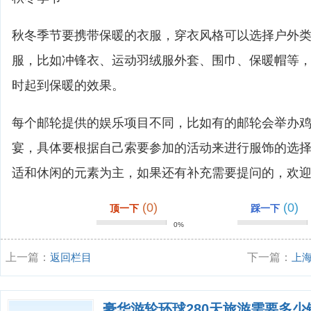
秋冬季节要携带保暖的衣服，穿衣风格可以选择户外
服，比如冲锋衣、运动羽绒服外套、围巾、保暖帽等
时起到保暖的效果。
每个邮轮提供的娱乐项目不同，比如有的邮轮会举办
宴，具体要根据自己索要参加的活动来进行服饰的选
适和休闲的元素为主，如果还有补充需要提问的，欢
(0)
(0)
顶一下
踩一下
0%
上一篇：
返回栏目
下一篇：
上
豪华游轮环球280天旅游需要多少