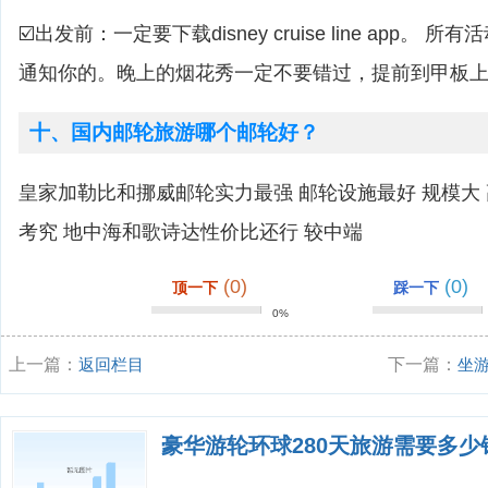
☑️出发前：一定要下载disney cruise line app。 
通知你的。晚上的烟花秀一定不要错过，提前到甲板
十、国内邮轮旅游哪个邮轮好？
皇家加勒比和挪威邮轮实力最强 邮轮设施最好 规模大
考究 地中海和歌诗达性价比还行 较中端
(0)
(0)
顶一下
踩一下
0%
上一篇：
返回栏目
下一篇：
坐
概需要多少钱
豪华游轮环球280天旅游需要多少