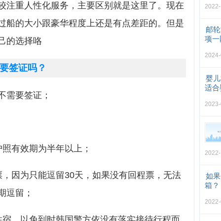
较注重人性化服务，主要区别就是这里了。现在
2022-
过船的大小跟豪华程度上还是有点差距的。但是
邮轮
项一
己的选择咯
2024-
要签证吗？
婴儿
适合
不需要签证；
2023-
护照有效期为半年以上；
2022-
票，因为只能逗留30天，如果没有回程票，无法
如果
箱？
期逗留；
2022-
住宿，以免到时韩国警方依没有落实接待行程而