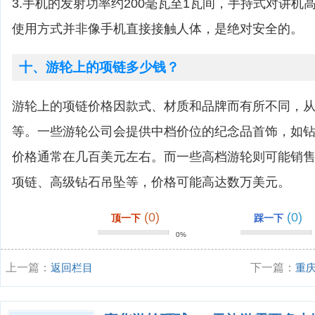
3.手机的发射功率约200毫瓦至1瓦间，手持式对讲机
使用方式并非像手机直接接触人体，是绝对安全的。
十、游轮上的项链多少钱？
游轮上的项链价格因款式、材质和品牌而有所不同，
等。一些游轮公司会提供中档价位的纪念品首饰，如
价格通常在几百美元左右。而一些高档游轮则可能销
项链、高级钻石吊坠等，价格可能高达数万美元。
(0)
(0)
顶一下
踩一下
0%
上一篇：
返回栏目
下一篇：
重