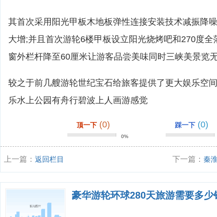
其首次采用阳光甲板木地板弹性连接安装技术减振降
大增;并且首次游轮6楼甲板设立阳光烧烤吧和270度
窗外栏杆降至60厘米让游客品尝美味同时三峡美景览
较之于前几艘游轮世纪宝石给旅客提供了更大娱乐空
乐水上公园有舟行碧波上人画游感觉
(0)
(0)
顶一下
踩一下
0%
上一篇：
返回栏目
下一篇：
秦
么？
豪华游轮环球280天旅游需要多少