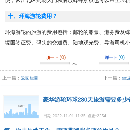
便，从江北区到朝天门和解放碑等景点也可以乘坐轻
十、环海游轮费用？
环海游轮的旅游的费用包括：邮轮的船票、港务费及
境国签证费、码头的交通费、陆地观光费、导游司机小
(0)
(0)
顶一下
踩一下
0%
上一篇：
返回栏目
下一篇：
坐
豪华游轮环球280天旅游需要多少
日期:
2022-11-01 11:35
点击:
2254