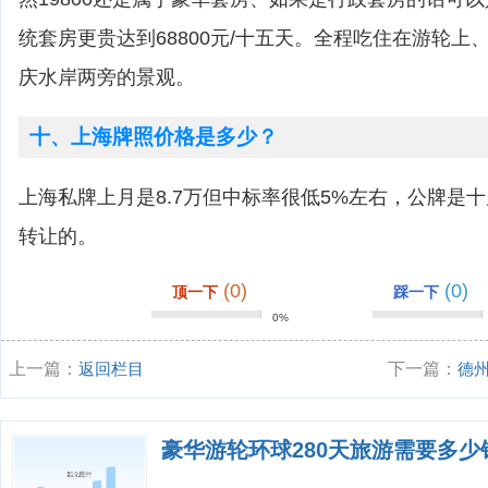
统套房更贵达到68800元/十五天。全程吃住在游轮上
庆水岸两旁的景观。
十、上海牌照价格是多少？
上海私牌上月是8.7万但中标率很低5%左右，公牌是
转让的。
(0)
(0)
顶一下
踩一下
0%
上一篇：
返回栏目
下一篇：
德
豪华游轮环球280天旅游需要多少