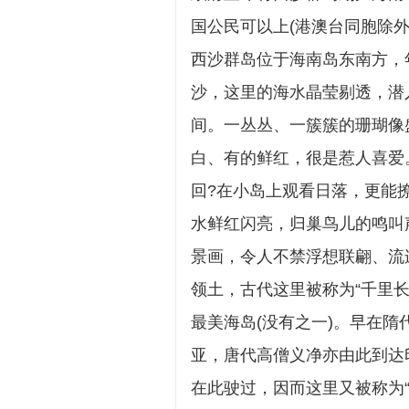
国公民可以上(港澳台同胞除
西沙群岛位于海南岛东南方，年
沙，这里的海水晶莹剔透，潜
间。一丛丛、一簇簇的珊瑚像
白、有的鲜红，很是惹人喜爱
回?在小岛上观看日落，更能
水鲜红闪亮，归巢鸟儿的鸣叫
景画，令人不禁浮想联翩、流
领土，古代这里被称为“千里
最美海岛(没有之一)。早在
亚，唐代高僧义净亦由此到达
在此驶过，因而这里又被称为“