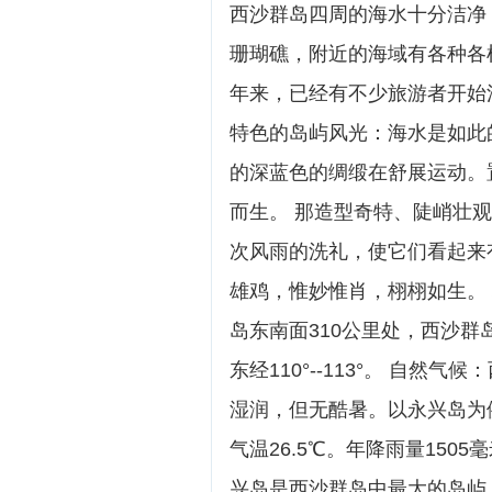
西沙群岛四周的海水十分洁净
珊瑚礁，附近的海域有各种各
年来，已经有不少旅游者开始
特色的岛屿风光：海水是如此
的深蓝色的绸缎在舒展运动。
而生。 那造型奇特、陡峭壮
次风雨的洗礼，使它们看起来
雄鸡，惟妙惟肖，栩栩如生。
岛东南面310公里处，西沙群岛，
东经110°--113°。 自
湿润，但无酷暑。以永兴岛为例
气温26.5℃。年降雨量1505
兴岛是西沙群岛中最大的岛屿