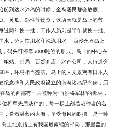
给船到达永兴岛的时候，全岛居民都会放假二
豆、黄瓜、邮件等物资，这两天就是岛上的节
每过两年换一批，工作人员则是半年就换一批。
雨水，分为饮用水和洗涤用水。 西沙永兴岛上
机，码头可停靠5000吨位的船只。岛上的中心在
、粮站、邮局、百货商店、水产公司，人行道旁
草坪，环境相当整洁。岛上的人文景观有日本人
复纪念碑和人民政府设立的南海诸岛纪念碑，历
在岛的西部有一片被称为“西沙将军林”的椰林，
0多位将军先后栽种的，每一棵上刻着栽种者的名
中，看着湛蓝的大海，享受海风的吹拂，是一种
： 岛上北京路上有我国最南端的邮局，那里盖的