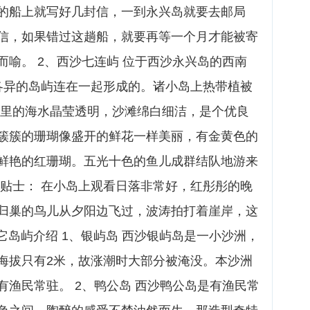
的船上就写好几封信，一到永兴岛就要去邮局
信，如果错过这趟船，就要再等一个月才能被寄
喻。 2、西沙七连屿 位于西沙永兴岛的西南
各异的岛屿连在一起形成的。诸小岛上热带植被
这里的海水晶莹透明，沙滩绵白细洁，是个优良
簇簇的珊瑚像盛开的鲜花一样美丽，有金黄色的
鲜艳的红珊瑚。五光十色的鱼儿成群结队地游来
小贴士： 在小岛上观看日落非常好，红彤彤的晚
归巢的鸟儿从夕阳边飞过，波涛拍打着崖岸，这
其它岛屿介绍 1、银屿岛 西沙银屿岛是一小沙洲，
海拔只有2米，故涨潮时大部分被淹没。本沙洲
渔民常驻。 2、鸭公岛 西沙鸭公岛是有渔民常