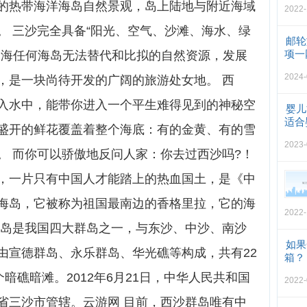
的热带海洋海岛自然景观，岛上陆地与附近海域
2022-
。 三沙完全具备“阳光、空气、沙滩、海水、绿
邮轮
项一
近海任何海岛无法替代和比拟的自然资源，发展
2024-
，是一块尚待开发的广阔的旅游处女地。 西
入水中，能带你进入一个平生难得见到的神秘空
婴儿
适合
盛开的鲜花覆盖着整个海底：有的金黄、有的雪
2023-
。 而你可以骄傲地反问人家：你去过西沙吗?！
，一片只有中国人才能踏上的热血国土，是《中
海岛，它被称为祖国最南边的香格里拉，它的海
2022-
群岛是我国四大群岛之一，与东沙、中沙、南沙
如果
由宣德群岛、永乐群岛、华光礁等构成，共有22
箱？
暗礁暗滩。2012年6月21日，中华人民共和国
2022-
省三沙市管辖。云游网 目前，西沙群岛唯有中