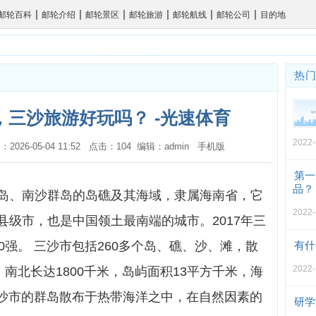
|
|
|
|
|
|
邮轮百科
邮轮介绍
邮轮景区
邮轮旅游
邮轮航线
邮轮公司
目的地
热
三沙旅游好玩吗？ -光速体育
2022-
：2026-05-04 11:52 点击：104 编辑：admin
手机版
第一
品？
岛、南沙群岛的岛礁及其海域，隶属海南省，它
2022-
县级市，也是中国领土最南端的城市。2017年三
0强。 三沙市包括260多个岛、礁、沙、滩，散
有什
2022-
，南北长达1800千米，岛屿面积13平方千米，海
三沙市的群岛散布于热带海洋之中，在自然因素的
研学