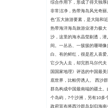
综合作用下，形成了得天独厚
非常洁净，热带海岛风光奇丽
色”五大旅游要素，是大陆和
热带海洋海岛旅游业潜力极大
沙，这里的海水晶莹剔透，潜
间。一丛丛、一簇簇的珊瑚像
白、有的鲜红，很是惹人喜爱
它少为人去，却完胜马尔代夫
国国家地理》评选的中国最美
底世界，比帕劳诱人。 西沙
群岛构成中国最南端的疆土。
个岛屿，7个沙洲，另有10多个
政府宣布将西沙群岛划归海南