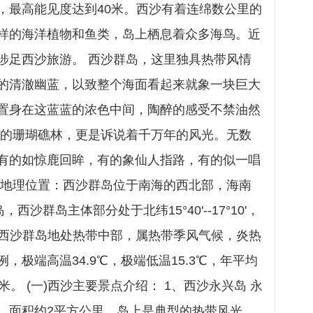
，最高能见度达到40米。西沙有着连绵数公里的
样的海洋植物和鱼类，岛上栖息着众多海鸟。近
涉足西沙旅游。 西沙群岛，这里独具热带风情
的清澈幽蓝，以致整个海面看起来就象一块巨大
置身在这蓝蓝的浓色中间，陶醉的感受不禁油然
观的珊瑚礁林，更是诉说着千万年的风光。无数
有的如惊鹿回眸，有的象仙人指路，有的似一唱
 地理位置：西沙群岛位于南海的西北部，海南
西沙群岛主体部分处于北纬15°40'--17°10'，
然气候：西沙群岛地处热带中部，属热带季风气候，炎热
，极端高温34.9℃，极端低温15.3℃，年平均
毫米。 (一)西沙主要景点介绍： 1、西沙永兴岛 永
，面积约2平方公里，岛上是典型的热带风光，