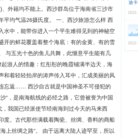
迪卡
外)、外籍均不能上。西沙群岛位于海南省三沙市
2022-
平均气温26摄氏度。 一、西沙旅游怎么样 西
入水中，能带你进入一个平生难得见到的神秘空
盛开的鲜花覆盖着整个海底：有的金黄、有的雪
2022-
。 与五光十色的鱼儿共舞，此惬意平生能有几
撩起游人的情趣：红彤彤的晚霞铺满半边天，海
声和着轻轻拍岸的涛声传入耳中，汇成美丽的风
连忘返…… 西沙自古就是中国神圣不可侵犯的
长沙”，是南海航线的必经之路，它曾被誉为中国
隋代，我国已经派使节经南海到过今天的马来西
印度。古代那些满载着陶瓷、丝绸、香料的商船
海上丝绸之路”。 由于远离大陆人迹罕至，所以