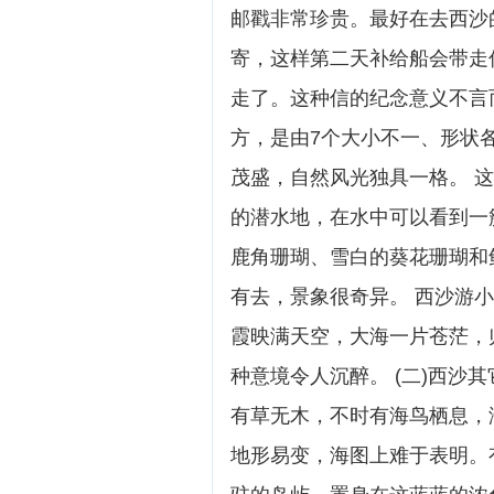
邮戳非常珍贵。最好在去西沙
寄，这样第二天补给船会带走
走了。这种信的纪念意义不言而
方，是由7个大小不一、形状
茂盛，自然风光独具一格。 
的潜水地，在水中可以看到一
鹿角珊瑚、雪白的葵花珊瑚和
有去，景象很奇异。 西沙游
霞映满天空，大海一片苍茫，
种意境令人沉醉。 (二)西沙
有草无木，不时有海鸟栖息，
地形易变，海图上难于表明。有