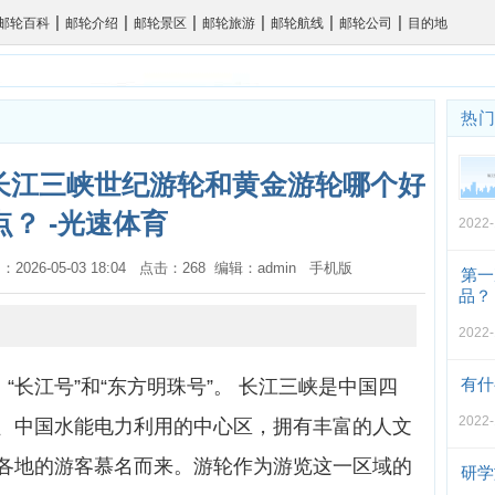
|
|
|
|
|
|
邮轮百科
邮轮介绍
邮轮景区
邮轮旅游
邮轮航线
邮轮公司
目的地
热
长江三峡世纪游轮和黄金游轮哪个好
点？ -光速体育
2022-
：2026-05-03 18:04 点击：268 编辑：admin
手机版
第一
品？
2022-
有什
“长江号”和“东方明珠号”。 长江三峡是中国四
2022-
、中国水能电力利用的中心区，拥有丰富的人文
各地的游客慕名而来。游轮作为游览这一区域的
研学