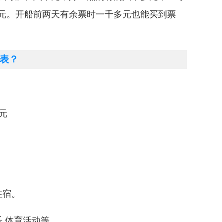
元。开船前两天有余票时一千多元也能买到票
表？
美元
住宿。
,体育活动等。