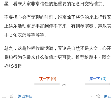
星，看来大家非常信任的把重要的纪念日交给维京。
不要担心会有无聊的时刻，维京除了将你的岸上行程
上娱乐活动更是丰富到停不下来，有钢琴演奏，声乐
手香颂表演等等等等。
总之，这趟旅程收获满满，无论是自然还是人文，心
趟旅行为你带来什么价值才更可贵。推荐给题主~ 图
@张橙橙
(0)
(0)
顶一下
踩一下
0%
上一篇：
返回栏目
下一篇：
两
个最好？