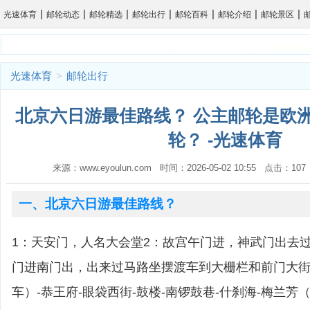
|
|
|
|
|
|
|
光速体育
邮轮动态
邮轮精选
邮轮出行
邮轮百科
邮轮介绍
邮轮景区
光速体育
>
邮轮出行
北京六日游最佳路线？ 公主邮轮是欧
轮？ -光速体育
来源：www.eyoulun.com 时间：2026-05-02 10:55 点击：1
一、北京六日游最佳路线？
1：天安门，人名大会堂2：故宫午门进，神武门出去
门进南门出，出来过马路坐摆渡车到大栅栏和前门大街
车）-恭王府-眼袋西街-鼓楼-南锣鼓巷-什刹海-梅兰芳