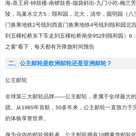
海-恭王府-钟鼓楼-南锣鼓巷-烟袋斜街-九门小吃-梅兰
陵，鸟巢水立方5：颐和园，北大，清华，圆明园（八
门换乘地铁2号线到西直门换乘地铁4号线到颐和园北宫
到五棵松桥东下车走到五棵松桥南坐952到颐和园）6：
之窗”看下，每天都有升降旗时间预告
二、公主邮轮是欧洲邮轮还是亚洲邮轮？
公主邮轮
全球第三大邮轮品牌——公主邮轮，隶属于全球最大
团。从1965年首航，50多年来，公主邮轮一直致力
的体验享誉世界。
身为业内的邮轮领航者，公主邮轮拥有18艘豪华邮轮的