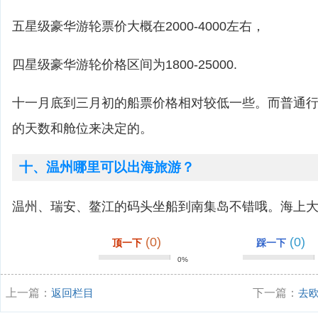
五星级豪华游轮票价大概在2000-4000左右，
四星级豪华游轮价格区间为1800-25000.
十一月底到三月初的船票价格相对较低一些。而普通
的天数和舱位来决定的。
十、温州哪里可以出海旅游？
温州、瑞安、鳌江的码头坐船到南集岛不错哦。海上大约
(0)
(0)
顶一下
踩一下
0%
上一篇：
返回栏目
下一篇：
去