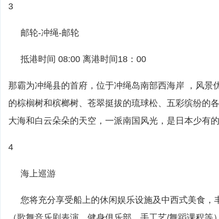
3
邮轮-冲绳-邮轮
抵港时间 08:00 离港时间18：00
那霸为冲绳县的首府，位于冲绳岛南部西海岸 ，风景
的棕榈树和槟榔树、苍翠挺拔的琉球松、五彩缤纷的
大海和白云朵朵的天空，一派南国风光，是日本少有
4
海上巡游
您将充分享受船上的休闲娱乐设施及中西式美食，
（歌舞音乐剧表演、健身俱乐部、手工艺/舞蹈课程等