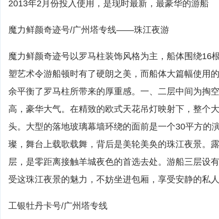
2013年2月份投入使用，是现时最新，最豪华的游船
魔力鲜颜奇迹号/广州塔专线——珠江夜游
魔力鲜颜奇迹号以罗马柱装饰风格为主，船体围绕16
塑艺术令游船顿时有了硬朗之美，而船体大篇幅使用
余平衡了罗马柱所带来的厚重感。一、二层中间为掏
高，豪华大气。在精致的欧式天花吊灯映射下，整个
头。大型的落地玻璃幕墙环绕的面前是一个30平方的
璨，舞台上载歌载舞，背后是美轮美奂的珠江夜景。
层，是零距离接触羊城夜色的首选去处。游船三层设
受这珠江夜景的魅力，不妨坐进包厢，享受安静的私
工银牡丹卡号/广州塔专线