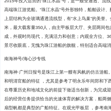
2015年投入运营的“珠江水晶”号，是一艘全通透、流
高端珠江游览船。“珠江水晶”号外形独特，船舶设计
上层结构为全玻璃通透流线型，有“水上鸟巢”的美誉。全船
米，最大载客量350人，由主甲板层大厅、夹层两间
成，外观时尚现代，充满活力和创意；内观全方位、3
景尽收眼底，无愧为珠江游船的旗舰，特别适合高端
南海神号/海心沙专线
南海神·广州日报号是珠江上第一艘有风帆的仿古游船
和明清官船的特征 ，尤其是参考了明永乐年间郑和下
在尊重历史和地域文化的前提下做适当创新，为完成迎
后的经营任务提供恰当的光速体育的解决方案．船两
扇型帆都是典型的广船特征。在观光甲板层 ，参考南