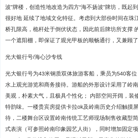
波”牌楼，创造性地改造为四方“海不扬波”牌坊，既起
很好地 延续了地域文化特征。考虑到大部份时间在珠
桥孔限高，桅杆处于倒伏状态，因此前后牌坊所支撑 
一个遮阳棚，即保证了观光甲板的顺畅通行，又兼顾
光大银行号/海心沙专线
光大银行号为43米钢质双体旅游客船，乘员为540客
水上观光游览和商务接待。游船的外形设计采用了岭
美观，朴素大气，且极具个性化； 内部空间开阔，装
特韵味。一楼贵宾房提供卡拉ok及岭南历史介绍触摸
待，二楼舞台区设置岭南传统工艺师现场制售收藏型
式表演（可参照岭南印象园艺人街），同时增加固定