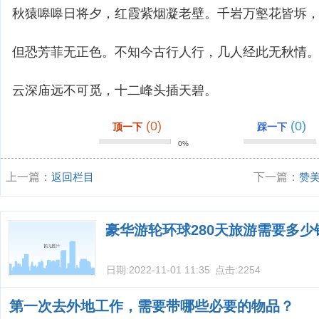
秋猿嗥嗥日将夕，红霞紫烟凝老壁。千岩万壑花皆坼
但恐芳菲无正色。不知今古行人行，几人经此无秋情
云深庙远不可觅，十二峰头插天碧。
(0)
(0)
顶一下
踩一下
0%
上一篇：
返回栏目
下一篇：
赞
豪华游轮环球280天旅游需要多少
日期:
2022-11-01 11:35
点击:
2254
第一次去外地工作，需要带哪些必要的物品？