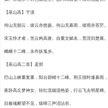
【巫山高】于濆
何山无朝云，彼云亦悠扬。何山无暮雨，彼雨亦苍茫
宋玉恃才者，凭云构高唐。自重文赋名，荒淫归楚襄
峨峨十二峰，永作妖鬼乡。
【巫山高二首】孟郊
巴山上峡重复重，阳台碧峭十二峰。荆王猎时逢暮雨
夜卧高丘梦神女。轻红流烟湿艳姿，行云飞去明星稀
目极魂断望不见，猿啼三声泪沾衣。