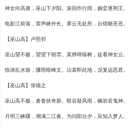
神女向高唐，巫山下夕阳。裴回作行雨，婉娈逐荆王
电影江前落，雷声峡外长。霁云无处所，台馆晓苍苍
【巫山高】卢照邻
巫山望不极，望望下朝雰。莫辨啼猿树，徒看神女云
惊涛乱水脉，骤雨暗峰文。沾裳即此地，况复远思君
【巫山高】张循之
巫山高不极，沓沓状奇新。暗谷疑风雨，幽岩若鬼神
月明三峡曙，潮满二江春。为问阳台夕，应知入梦人