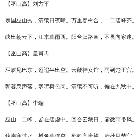
【巫山高】刘方平
楚国巫山秀，清猿日夜啼。万重春树合，十二碧峰齐
峡出朝云下，江来暮雨西。阳台归路直，不畏向家迷
【巫山高】皇甫冉
巫峡见巴东，迢迢半出空。云藏神女馆，雨到楚王宫
朝暮泉声落，寒暄树色同。清猿不可听，偏在九秋中
【巫山高】李端
巫山十二峰，皆在碧虚中。回合云藏日，霏微雨带风
猿声寒过水，树色暮连空。愁向高唐望，清秋见楚宫