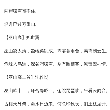
两岸猿声啼不住,
轻舟已过万重山.
【巫山高】郑世翼
巫山凌太清，岧峣类削成。霏霏暮雨合，霭霭朝云生
危峰入鸟道，深谷泻猿声。别有幽栖客，淹留攀桂情
【巫山高二首】沈佺期
巫山峰十二，环合隐昭回。俯眺琵琶峡，平看云雨台
古槎天外倚，瀑水日边来。何忽啼猿夜，荆王枕席开