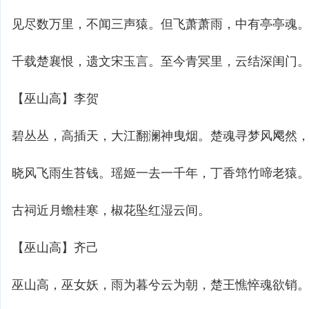
见尽数万里，不闻三声猿。但飞萧萧雨，中有亭亭魂
千载楚襄恨，遗文宋玉言。至今青冥里，云结深闺门
【巫山高】李贺
碧丛丛，高插天，大江翻澜神曳烟。楚魂寻梦风飔然
晓风飞雨生苔钱。瑶姬一去一千年，丁香筇竹啼老猿
古祠近月蟾桂寒，椒花坠红湿云间。
【巫山高】齐己
巫山高，巫女妖，雨为暮兮云为朝，楚王憔悴魂欲销