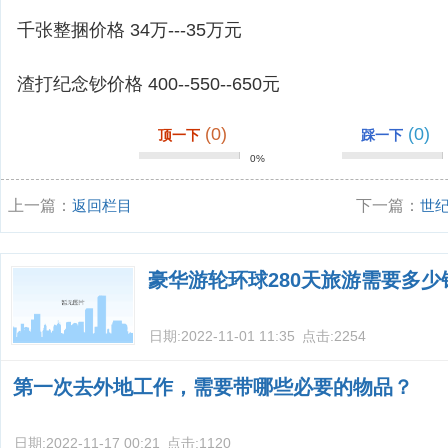
千张整捆价格 34万---35万元
渣打纪念钞价格 400--550--650元
(0)
(0)
顶一下
踩一下
0%
上一篇：
返回栏目
下一篇：
世
豪华游轮环球280天旅游需要多少
日期:
2022-11-01 11:35
点击:
2254
第一次去外地工作，需要带哪些必要的物品？
日期:
2022-11-17 00:21
点击:
1120