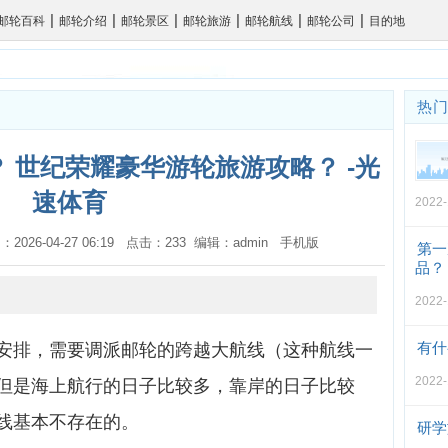
|
|
|
|
|
|
邮轮百科
邮轮介绍
邮轮景区
邮轮旅游
邮轮航线
邮轮公司
目的地
热
 世纪荣耀豪华游轮旅游攻略？ -光
速体育
2022-
：2026-04-27 06:19 点击：233 编辑：admin
手机版
第一
品？
2022-
有什
安排，需要调派邮轮的跨越大航线（这种航线一
2022-
但是海上航行的日子比较多，靠岸的日子比较
线基本不存在的。
研学