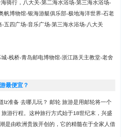
沿海骑行，八大关-第二海水浴场-第三海水浴场-
-奥帆博物馆-银海游艇俱乐部-极地海洋世界-石老
路-五四广场-音乐广场-第三海水浴场-八大关
幕城-栈桥-青岛邮电博物馆-浙江路天主教堂-老舍
游最便宜？
lz准备 去哪儿玩？ 邮轮 旅游是用邮轮将一个
 旅游行程。这种旅行方式始于18世纪末，兴盛
假风潮是由欧洲贵族开创的，它的精髓在于全家人借