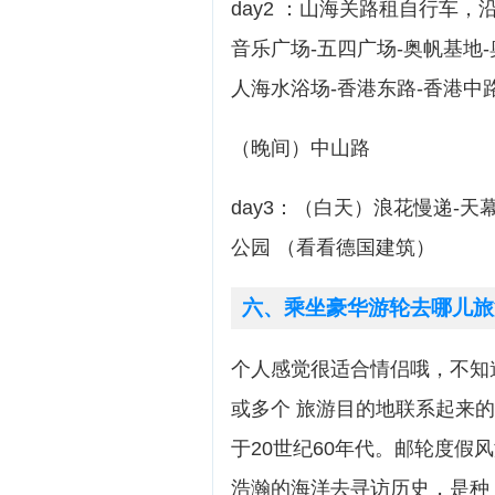
day2 ：山海关路租自行车，
音乐广场-五四广场-奥帆基地
人海水浴场-香港东路-香港中
（晚间）中山路
day3：（白天）浪花慢递-天
公园 （看看德国建筑）
六、乘坐豪华游轮去哪儿旅
个人感觉很适合情侣哦，不知道
或多个 旅游目的地联系起来的
于20世纪60年代。邮轮度
浩瀚的海洋去寻访历史，是种