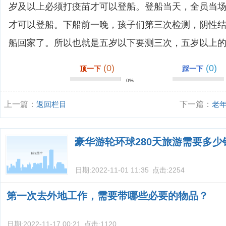
岁及以上必须打疫苗才可以登船。登船当天，全员当
才可以登船。下船前一晚，孩子们第三次检测，阴性
船回家了。所以也就是五岁以下要测三次，五岁以上
(0)
(0)
顶一下
踩一下
0%
上一篇：
返回栏目
下一篇：
老
时需要注意些
豪华游轮环球280天旅游需要多少
日期:
2022-11-01 11:35
点击:
2254
第一次去外地工作，需要带哪些必要的物品？
日期:
2022-11-17 00:21
点击:
1120