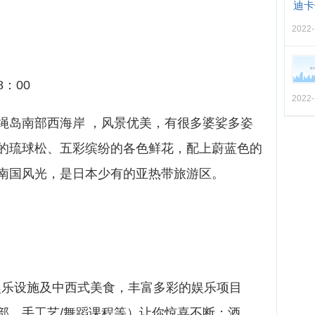
迪卡
2022-
8：00
2022-
绳岛南部西海岸 ，风景优美，有很多婆娑多姿
的琉球松、五彩缤纷的各色鲜花，配上蔚蓝色的
南国风光，是日本少有的亚热带旅游区。
乐设施及中西式美食，丰富多彩的娱乐项目
部、手工艺/舞蹈课程等）让你惊喜不断；酒