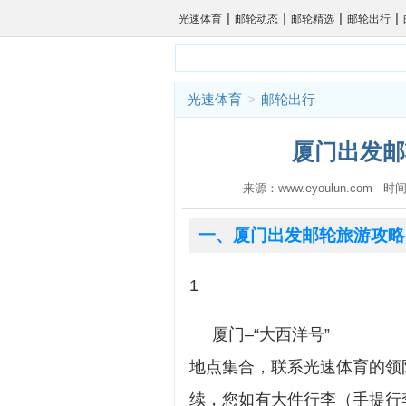
|
|
|
|
光速体育
邮轮动态
邮轮精选
邮轮出行
光速体育
>
邮轮出行
厦门出发邮
来源：www.eyoulun.com 时间
一、厦门出发邮轮旅游攻略
1
厦门–“大西洋号” 自
地点集合，联系光速体育的领
续，您如有大件行李（手提行