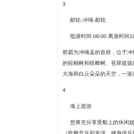
3
邮轮-冲绳-邮轮
抵港时间 08:00 离港时间1
那霸为冲绳县的首府，位于冲
的棕榈树和槟榔树、苍翠挺拔
大海和白云朵朵的天空，一派
4
海上巡游
您将充分享受船上的休闲娱
（歌舞音乐剧表演、健身俱乐