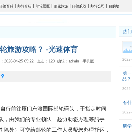
|
|
|
|
|
|
邮轮百科
邮轮介绍
邮轮景区
邮轮旅游
邮轮航线
邮轮公司
目的地
热
轮旅游攻略？ -光速体育
2022-
：2026-04-25 05:22 点击：120 编辑：admin
手机版
第一
？
品？
2022-
有什
行前往厦门东渡国际邮轮码头，于指定时间
2022-
队，由我们的专业领队一起协助您办理等船手
研学
李除外）可交给邮轮的工作人员帮您办理托运，