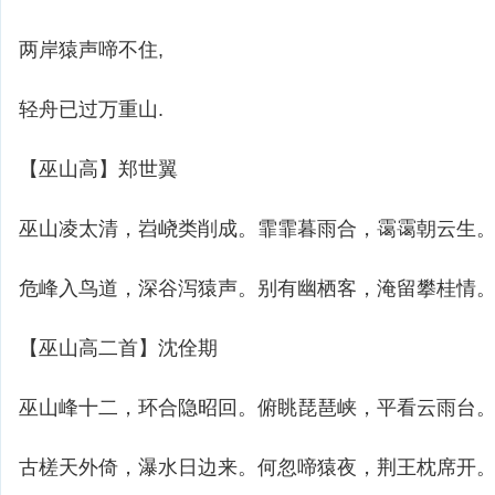
两岸猿声啼不住,
轻舟已过万重山.
【巫山高】郑世翼
巫山凌太清，岧峣类削成。霏霏暮雨合，霭霭朝云生
危峰入鸟道，深谷泻猿声。别有幽栖客，淹留攀桂情
【巫山高二首】沈佺期
巫山峰十二，环合隐昭回。俯眺琵琶峡，平看云雨台
古槎天外倚，瀑水日边来。何忽啼猿夜，荆王枕席开