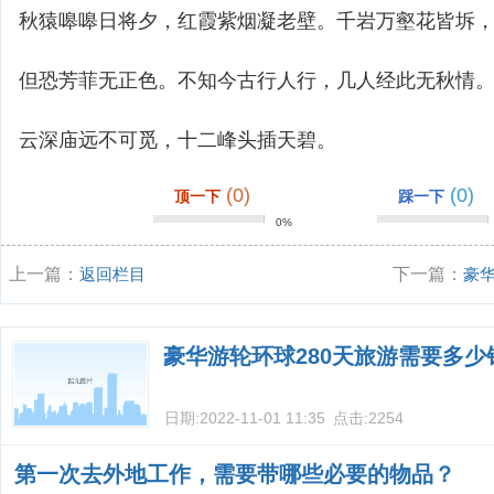
秋猿嗥嗥日将夕，红霞紫烟凝老壁。千岩万壑花皆坼
但恐芳菲无正色。不知今古行人行，几人经此无秋情
云深庙远不可觅，十二峰头插天碧。
(0)
(0)
顶一下
踩一下
0%
上一篇：
返回栏目
下一篇：
豪
豪华游轮环球280天旅游需要多少
日期:
2022-11-01 11:35
点击:
2254
第一次去外地工作，需要带哪些必要的物品？