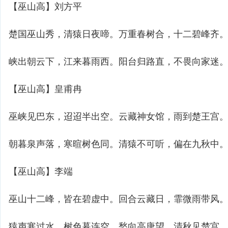
【巫山高】刘方平
楚国巫山秀，清猿日夜啼。万重春树合，十二碧峰齐
峡出朝云下，江来暮雨西。阳台归路直，不畏向家迷
【巫山高】皇甫冉
巫峡见巴东，迢迢半出空。云藏神女馆，雨到楚王宫
朝暮泉声落，寒暄树色同。清猿不可听，偏在九秋中
【巫山高】李端
巫山十二峰，皆在碧虚中。回合云藏日，霏微雨带风
猿声寒过水，树色暮连空。愁向高唐望，清秋见楚宫