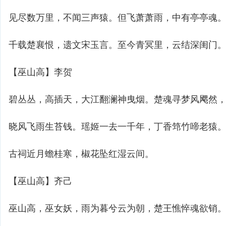
见尽数万里，不闻三声猿。但飞萧萧雨，中有亭亭魂
千载楚襄恨，遗文宋玉言。至今青冥里，云结深闺门
【巫山高】李贺
碧丛丛，高插天，大江翻澜神曳烟。楚魂寻梦风飔然
晓风飞雨生苔钱。瑶姬一去一千年，丁香筇竹啼老猿
古祠近月蟾桂寒，椒花坠红湿云间。
【巫山高】齐己
巫山高，巫女妖，雨为暮兮云为朝，楚王憔悴魂欲销