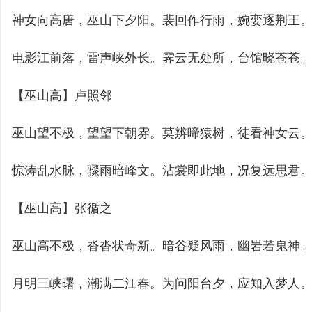
神女向高唐，巫山下夕阳。裴回作行雨，婉娈逐荆王
电影江前落，雷声峡外长。霁云无处所，台馆晓苍苍
【巫山高】卢照邻
巫山望不极，望望下朝雰。莫辨啼猿树，徒看神女云
惊涛乱水脉，骤雨暗峰文。沾裳即此地，况复远思君
【巫山高】张循之
巫山高不极，沓沓状奇新。暗谷疑风雨，幽岩若鬼神
月明三峡曙，潮满二江春。为问阳台夕，应知入梦人