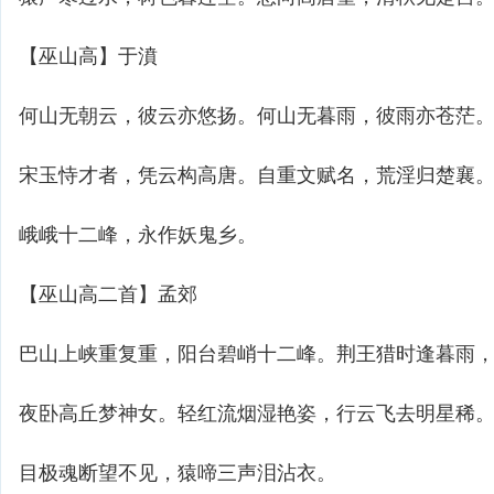
【巫山高】于濆
何山无朝云，彼云亦悠扬。何山无暮雨，彼雨亦苍茫
宋玉恃才者，凭云构高唐。自重文赋名，荒淫归楚襄
峨峨十二峰，永作妖鬼乡。
【巫山高二首】孟郊
巴山上峡重复重，阳台碧峭十二峰。荆王猎时逢暮雨
夜卧高丘梦神女。轻红流烟湿艳姿，行云飞去明星稀
目极魂断望不见，猿啼三声泪沾衣。