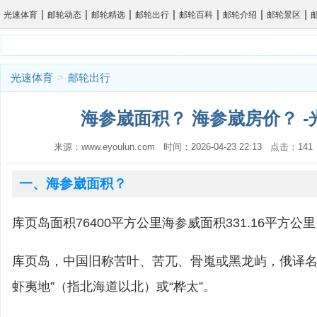
|
|
|
|
|
|
|
光速体育
邮轮动态
邮轮精选
邮轮出行
邮轮百科
邮轮介绍
邮轮景区
光速体育
>
邮轮出行
海参崴面积？ 海参崴房价？ -
来源：www.eyoulun.com 时间：2026-04-23 22:13 点击：1
一、海参崴面积？
库页岛面积76400平方公里海参威面积331.16平方公
库页岛，中国旧称苦叶、苦兀、骨嵬或黑龙屿，俄译名“
虾夷地”（指北海道以北）或“桦太”。