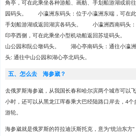
角亭，可在此乘坐各种游船、画舫、手划船游湖或前
园码头。 小瀛洲东码头：位于小瀛洲东端，可在此
手划船游湖或返回湖滨各码头。 小瀛洲西南码头：
印亭西侧，可在此乘坐小型机动船返回苏堤码头。 
山公园和阮公墩码头。 湖心亭南码头：通往小瀛
头: 通往中山公园和湖心亭北码头。
五、怎么去 海参崴？
去俄罗斯海参崴，从我国长春和哈尔滨两个城市可以飞
小时，还可以从黑龙江珲春乘大巴经陆路口岸去，4个
游轮。
海参崴就是俄罗斯的符拉迪沃斯托克，意为“统治东方”，