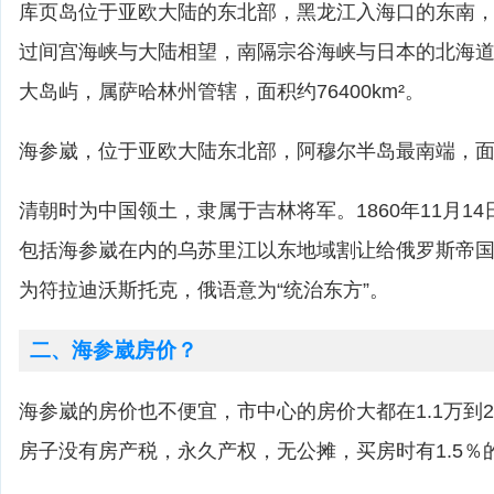
库页岛位于亚欧大陆的东北部，黑龙江入海口的东南
过间宫海峡与大陆相望，南隔宗谷海峡与日本的北海
大岛屿，属萨哈林州管辖，面积约76400km²。
海参崴，位于亚欧大陆东北部，阿穆尔半岛最南端，面积3
清朝时为中国领土，隶属于吉林将军。1860年11月1
包括海参崴在内的乌苏里江以东地域割让给俄罗斯帝
为符拉迪沃斯托克，俄语意为“统治东方”。
二、海参崴房价？
海参崴的房价也不便宜，市中心的房价大都在1.1万到2
房子没有房产税，永久产权，无公摊，买房时有1.5％