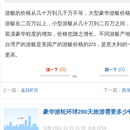
游艇的价格从几十万到几千万不等，大型豪华游艇价
游艇在二百万以上，小型游艇从几十万到二百万之间
装潢豪华程度的增加，价格也随之增长。不同游艇产
台湾产的游艇是美国产的游艇价格的2/3，是意大利的
更高。
(0)
(0)
顶一下
踩一下
0%
上一篇：
返回栏目
下一篇：
西
拔？
豪华游轮环球280天旅游需要多少
日期:
2022-11-01 11:35
点击:
2254