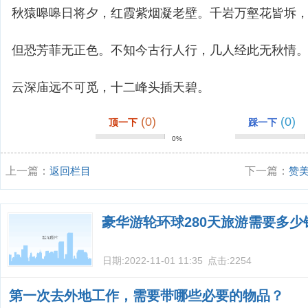
秋猿嗥嗥日将夕，红霞紫烟凝老壁。千岩万壑花皆坼
但恐芳菲无正色。不知今古行人行，几人经此无秋情
云深庙远不可觅，十二峰头插天碧。
(0)
(0)
顶一下
踩一下
0%
上一篇：
返回栏目
下一篇：
赞
豪华游轮环球280天旅游需要多少
日期:
2022-11-01 11:35
点击:
2254
第一次去外地工作，需要带哪些必要的物品？