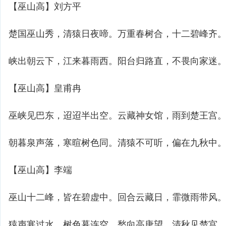
【巫山高】刘方平
楚国巫山秀，清猿日夜啼。万重春树合，十二碧峰齐
峡出朝云下，江来暮雨西。阳台归路直，不畏向家迷
【巫山高】皇甫冉
巫峡见巴东，迢迢半出空。云藏神女馆，雨到楚王宫
朝暮泉声落，寒暄树色同。清猿不可听，偏在九秋中
【巫山高】李端
巫山十二峰，皆在碧虚中。回合云藏日，霏微雨带风
猿声寒过水，树色暮连空。愁向高唐望，清秋见楚宫