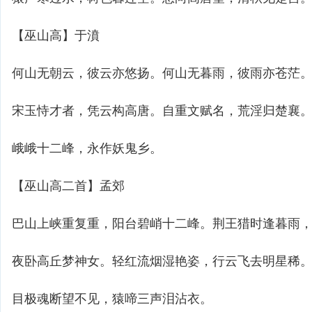
【巫山高】于濆
何山无朝云，彼云亦悠扬。何山无暮雨，彼雨亦苍茫
宋玉恃才者，凭云构高唐。自重文赋名，荒淫归楚襄
峨峨十二峰，永作妖鬼乡。
【巫山高二首】孟郊
巴山上峡重复重，阳台碧峭十二峰。荆王猎时逢暮雨
夜卧高丘梦神女。轻红流烟湿艳姿，行云飞去明星稀
目极魂断望不见，猿啼三声泪沾衣。