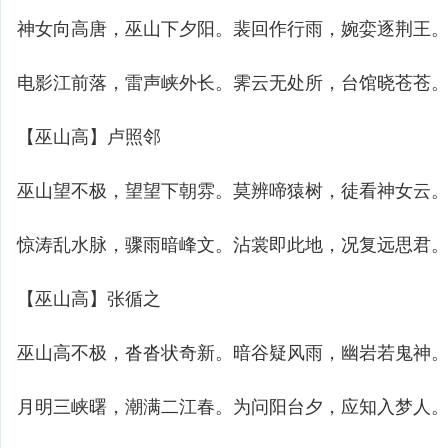
神女向高唐，巫山下夕阳。裴回作行雨，婉娈逐荆王
电影江前落，雷声峡外长。霁云无处所，台馆晓苍苍
【巫山高】卢照邻
巫山望不极，望望下朝雰。莫辨啼猿树，徒看神女云
惊涛乱水脉，骤雨暗峰文。沾裳即此地，况复远思君
【巫山高】张循之
巫山高不极，沓沓状奇新。暗谷疑风雨，幽岩若鬼神
月明三峡曙，潮满二江春。为问阳台夕，应知入梦人