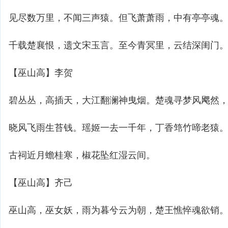
见尽数万里，不闻三声猿。但飞萧萧雨，中有亭亭魂
千载楚襄恨，遗文宋玉言。至今青冥里，云结深闺门
【巫山高】李贺
碧丛丛，高插天，大江翻澜神曳烟。楚魂寻梦风飔然
晓风飞雨生苔钱。瑶姬一去一千年，丁香筇竹啼老猿
古祠近月蟾桂寒，椒花坠红湿云间。
【巫山高】齐己
巫山高，巫女妖，雨为暮兮云为朝，楚王憔悴魂欲销