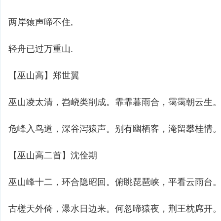
两岸猿声啼不住,
轻舟已过万重山.
【巫山高】郑世翼
巫山凌太清，岧峣类削成。霏霏暮雨合，霭霭朝云生
危峰入鸟道，深谷泻猿声。别有幽栖客，淹留攀桂情
【巫山高二首】沈佺期
巫山峰十二，环合隐昭回。俯眺琵琶峡，平看云雨台
古槎天外倚，瀑水日边来。何忽啼猿夜，荆王枕席开