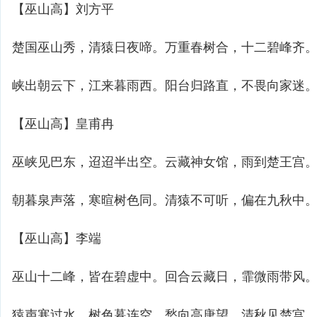
【巫山高】刘方平
楚国巫山秀，清猿日夜啼。万重春树合，十二碧峰齐
峡出朝云下，江来暮雨西。阳台归路直，不畏向家迷
【巫山高】皇甫冉
巫峡见巴东，迢迢半出空。云藏神女馆，雨到楚王宫
朝暮泉声落，寒暄树色同。清猿不可听，偏在九秋中
【巫山高】李端
巫山十二峰，皆在碧虚中。回合云藏日，霏微雨带风
猿声寒过水，树色暮连空。愁向高唐望，清秋见楚宫