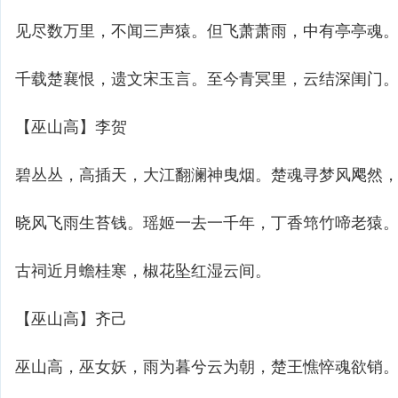
见尽数万里，不闻三声猿。但飞萧萧雨，中有亭亭魂
千载楚襄恨，遗文宋玉言。至今青冥里，云结深闺门
【巫山高】李贺
碧丛丛，高插天，大江翻澜神曳烟。楚魂寻梦风飔然
晓风飞雨生苔钱。瑶姬一去一千年，丁香筇竹啼老猿
古祠近月蟾桂寒，椒花坠红湿云间。
【巫山高】齐己
巫山高，巫女妖，雨为暮兮云为朝，楚王憔悴魂欲销