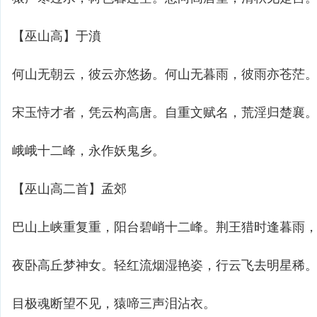
【巫山高】于濆
何山无朝云，彼云亦悠扬。何山无暮雨，彼雨亦苍茫
宋玉恃才者，凭云构高唐。自重文赋名，荒淫归楚襄
峨峨十二峰，永作妖鬼乡。
【巫山高二首】孟郊
巴山上峡重复重，阳台碧峭十二峰。荆王猎时逢暮雨
夜卧高丘梦神女。轻红流烟湿艳姿，行云飞去明星稀
目极魂断望不见，猿啼三声泪沾衣。