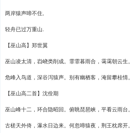
两岸猿声啼不住,
轻舟已过万重山.
【巫山高】郑世翼
巫山凌太清，岧峣类削成。霏霏暮雨合，霭霭朝云生
危峰入鸟道，深谷泻猿声。别有幽栖客，淹留攀桂情
【巫山高二首】沈佺期
巫山峰十二，环合隐昭回。俯眺琵琶峡，平看云雨台
古槎天外倚，瀑水日边来。何忽啼猿夜，荆王枕席开