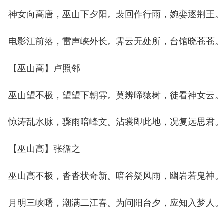
神女向高唐，巫山下夕阳。裴回作行雨，婉娈逐荆王
电影江前落，雷声峡外长。霁云无处所，台馆晓苍苍
【巫山高】卢照邻
巫山望不极，望望下朝雰。莫辨啼猿树，徒看神女云
惊涛乱水脉，骤雨暗峰文。沾裳即此地，况复远思君
【巫山高】张循之
巫山高不极，沓沓状奇新。暗谷疑风雨，幽岩若鬼神
月明三峡曙，潮满二江春。为问阳台夕，应知入梦人