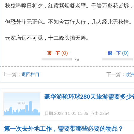
秋猿嗥嗥日将夕，红霞紫烟凝老壁。千岩万壑花皆坼
但恐芳菲无正色。不知今古行人行，几人经此无秋情
云深庙远不可觅，十二峰头插天碧。
(0)
(0)
顶一下
踩一下
0%
上一篇：
返回栏目
下一篇：
欧
费多少？
豪华游轮环球280天旅游需要多少
日期:
2022-11-01 11:35
点击:
2254
第一次去外地工作，需要带哪些必要的物品？