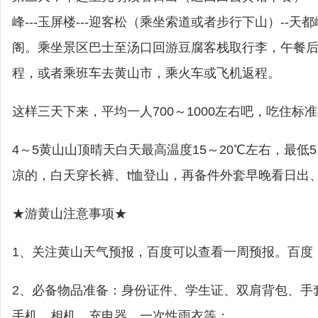
峰---玉屏楼---迎客松（乘坐索道或者步行下山）--天都
阁。乘坐景区巴士至汤口回游豆腐客栈取行李，午餐
程，或者乘班车去黄山市，乘火车或飞机返程。
这样三天下来，平均一人700～1000左右吧，吃住标
4～5黄山山顶晴天白天最高温度15～20℃左右，最低
凉的，白天穿长裤、t恤登山，再备件外套早晚看日出
★游黄山注意事项★
1、关注黄山天气预报，百度可以查看一周预报。百度
2、必备物品准备：身份证件、学生证、双肩背包、手
手机、相机、充电器、一次性雨衣等；