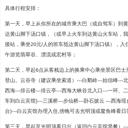
具体行程安排：
第一天，早上从你所在的城市乘大巴（或自驾车）到
达黄山脚下汤口镇，（或早上火车到达黄山火车站，
接站，乘坐20元/人的班车抵达黄山脚下汤口镇），入
午游览翡翠谷、漂流或宏村等；
第二天，早起6点从客栈边上的换乘中心乘坐景区巴士
登山。云谷寺（建议乘坐索道）---白鹅岭---始信峰---北
西海---排云楼---排云亭---西海大峡谷北入口---一环、
车到白云宾馆)---三溪桥---步仙桥---卧石披云 ---西
台)---白云宾馆办理入住,傍晚可去光明顶或鳌鱼峰看日
第三天，早起至光明顶看日出（返回白云宾馆早餐）---天海