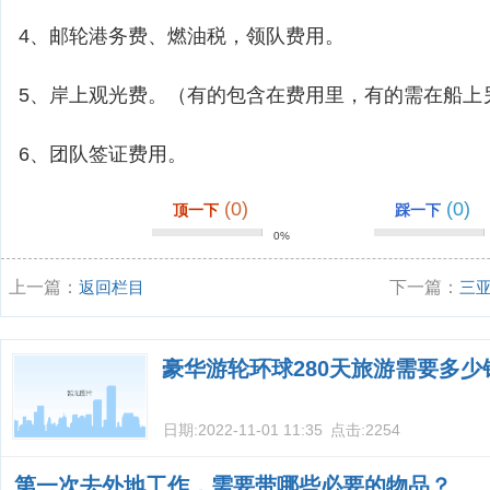
4、邮轮港务费、燃油税，领队费用。
5、岸上观光费。（有的包含在费用里，有的需在船上
6、团队签证费用。
(0)
(0)
顶一下
踩一下
0%
上一篇：
返回栏目
下一篇：
三
宜？
豪华游轮环球280天旅游需要多少
日期:
2022-11-01 11:35
点击:
2254
第一次去外地工作，需要带哪些必要的物品？