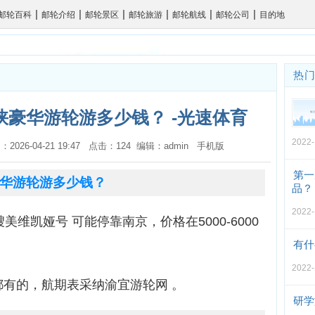
|
|
|
|
|
|
邮轮百科
邮轮介绍
邮轮景区
邮轮旅游
邮轮航线
邮轮公司
目的地
热
豪华游轮游多少钱？ -光速体育
2022-
：2026-04-21 19:47 点击：124 编辑：admin
手机版
第一
华游轮游多少钱？
品？
2022-
美维凯娅号 可能停靠南京，价格在5000-6000
有什
2022-
都有的，航期表采纳渝宜游轮网 。
研学