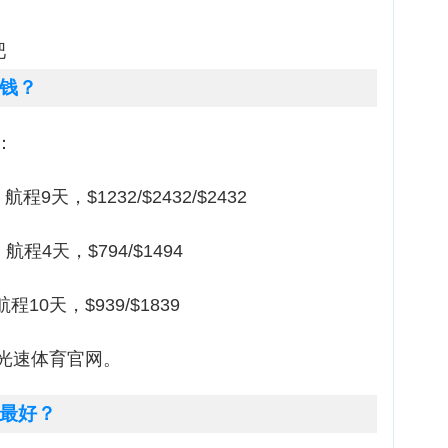
吧
钱？
：
天，$1232/$2432/$2432
程4天，$794/$1494
0天，$939/$1839
光速体育官网。
最好？