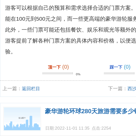
游客可以根据自己的预算和需求选择合适的门票方案
能在100元到500元之间，而一些更高端的豪华游轮
此外，一些门票可能还包括餐饮、娱乐和观光等额外
游客提前了解各种门票方案的具体内容和价格，以便
验。
(0)
(0)
顶一下
踩一下
0%
上一篇：
返回栏目
下一篇：
西
沙旅游？
豪华游轮环球280天旅游需要多少
日期:
2022-11-01 11:35
点击:
2254