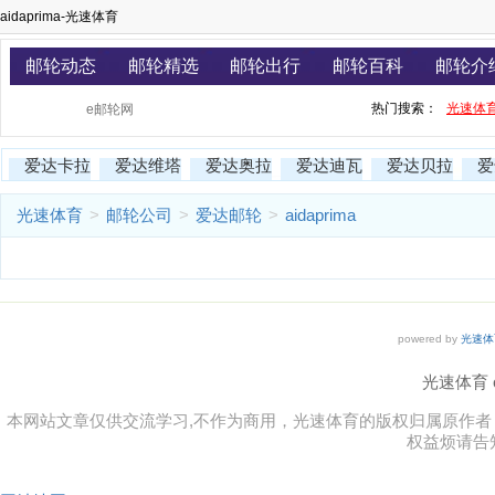
aidaprima-光速体育
邮轮动态
邮轮精选
邮轮出行
邮轮百科
邮轮介
热门搜索：
光速体
爱达卡拉
爱达维塔
爱达奥拉
爱达迪瓦
爱达贝拉
爱
光速体育
>
邮轮公司
>
爱达邮轮
>
aidaprima
powered by
光速体
光速体育 co
本网站文章仅供交流学习,不作为商用，光速体育的版权归属原作
权益烦请告